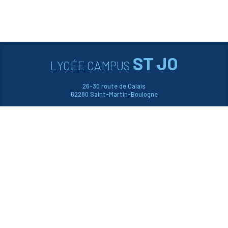
ST JO
LYCÉE CAMPUS
26-30 route de Calais
62280 Saint-Martin-Boulogne
03 21 99 06 99





CONTACTEZ-NOUS
PLAN DU SITE
ACCESSIBILITÉ
CONTACT
MENTIONS