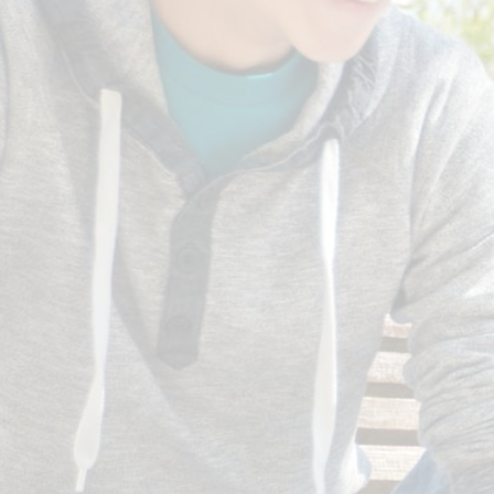
Actualités
Centre de Culture(s) et de
Connaissances (3C)
Les 24h de St Jo
Pastorale
Infos pratiques
Restauration