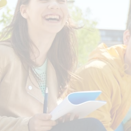
FORMATION
CAMPUS
CONTINUE,
POST BAC ET
ALTERNANCE
ALTERNANCE
INFRA-BAC &
VAE