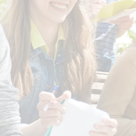
LYCÉE
LYCÉE
GÉNÉRAL &
PROFESSIONNEL
TECHNOLOGIQUE