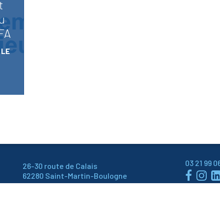
t
du
FA
 LE
03 21 99 0
26-30 route de Calais


62280 Saint-Martin-Boulogne