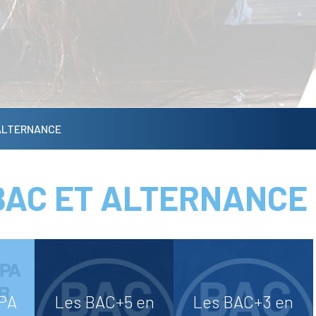
ALTERNANCE
LYCÉE
LYCÉE
GÉNÉRAL &
BAC ET ALTERNANCE
PROFESSIONNEL
TECHNOLOGIQUE
PA
Les BAC+5 en
Les BAC+3 en