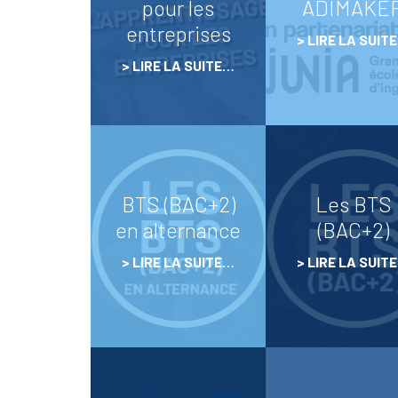
pour les
ADIMAKE
Association Parents Elèves
entreprises
LIRE LA SUIT
Relations internationales
LIRE LA SUITE…
Lycée des Métiers
BTS (BAC+2)
Les BTS
en alternance
(BAC+2)
LIRE LA SUITE…
LIRE LA SUIT