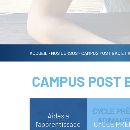
ACCUEIL
›
NOS CURSUS
›
CAMPUS POST BAC ET 
Actualités
Centre de Culture(s) et de
CAMPUS POST 
Connaissances (3C)
Les 24h de St Jo
Pastorale
Infos pratiques
Aides à
l'apprentissage
CYCLE PRÉ
Restauration