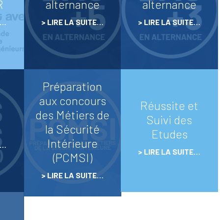
R
alternance
alternance
COMMENT S’INSCRIRE ?
E…
LIRE LA SUITE…
LIRE LA SUITE…
Préparation
aux concours
Réussite et
des Métiers de
Suivi des
la Sécurité
Etudes
Intérieure
E…
LIRE LA SUITE…
(PCMSI)
LIRE LA SUITE…