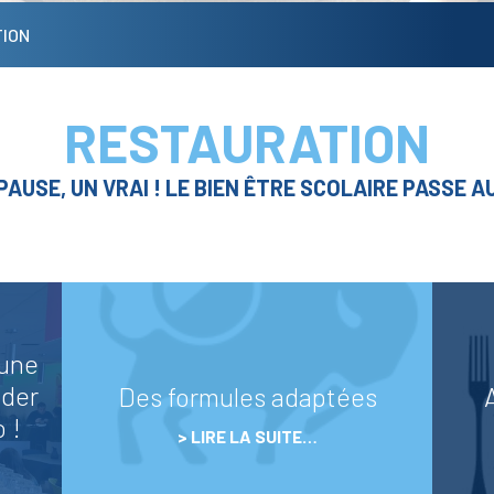
ION
RESTAURATION
AUSE, UN VRAI ! LE BIEN ÊTRE SCOLAIRE PASSE A
LYCÉE
LYCÉE
GÉNÉRAL &
PROFESSIONNEL
TECHNOLOGIQUE
 une
nder
Des formules adaptées
 !
LIRE LA SUITE…