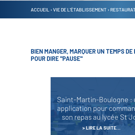
ACCUEIL
›
VIE DE L'ÉTABLISSEMENT
›
RESTAURAT
BIEN MANGER, MARQUER UN TEMPS DE P
Actualités
POUR DIRE "PAUSE"
Centre de Culture(s) et de
Connaissances (3C)
Les 24h de St Jo
Saint-Martin-Boulogne :
Pastorale
application pour comma
son repas au lycée St Jo
Infos pratiques
LIRE LA SUITE…
Restauration