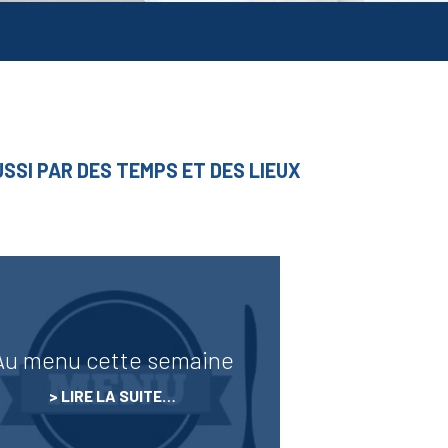
USSI PAR DES TEMPS ET DES LIEUX
FORMATION
CAMPUS
CONTINUE,
POST BAC ET
ALTERNANCE
ALTERNANCE
INFRA-BAC &
VAE
Au menu cette semaine
LIRE LA SUITE…