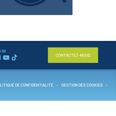
VOIR LA VISITE VIRTUELLE
6 99
CONTACTEZ-NOUS



LITIQUE DE CONFIDENTIALITÉ
GESTION DES COOKIES