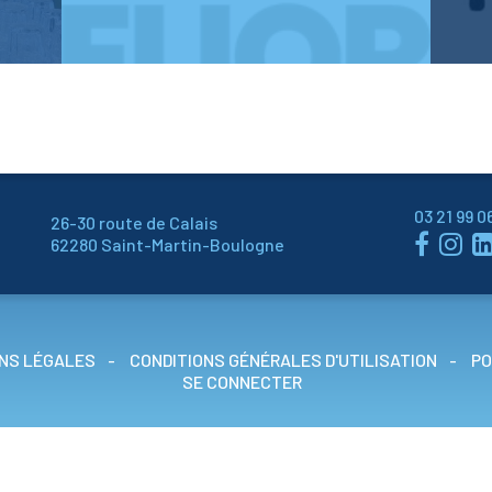
COMMENT S’INSCRIRE ?
03 21 99 0
26-30 route de Calais


62280 Saint-Martin-Boulogne
NS LÉGALES
CONDITIONS GÉNÉRALES D'UTILISATION
PO
SE CONNECTER