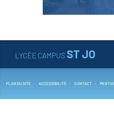
Association Parents Elèves
Relations internationales
Lycée des Métiers
ST JO
LYCÉE CAMPUS
PLAN DU SITE
ACCESSIBILITÉ
CONTACT
MENTIO