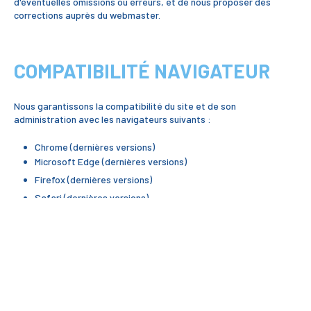
d'éventuelles omissions ou erreurs, et de nous proposer des
corrections auprès du webmaster.
COMPATIBILITÉ NAVIGATEUR
Nous garantissons la compatibilité du site et de son
administration avec les navigateurs suivants :
Chrome (dernières versions)
Microsoft Edge (dernières versions)
Firefox (dernières versions)
Safari (dernières versions)
Opéra (dernières versions)
Pour les autres navigateurs, nous ne pouvons garantir une
présentation graphique et un fonctionnement identique.