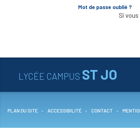
Mot de passe oublié ?
Association Parents Elèves
Si vous
Relations internationales
Lycée des Métiers
ST JO
LYCÉE CAMPUS
PLAN DU SITE
ACCESSIBILITÉ
CONTACT
MENTIO