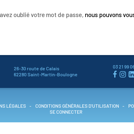
COMMENT S’INSCRIRE ?
 avez oublié votre mot de passe,
nous pouvons vous
03 21 99 0
26-30 route de Calais


62280 Saint-Martin-Boulogne
NS LÉGALES
CONDITIONS GÉNÉRALES D'UTILISATION
PO
SE CONNECTER