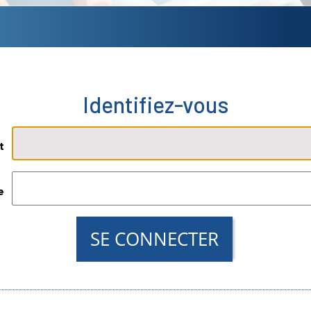
t
LYCÉE
LYCÉE
GÉNÉRAL &
PROFESSIONNEL
e
TECHNOLOGIQUE