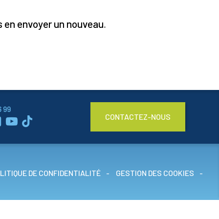
VOIR LA VISITE VIRTUELLE
 en envoyer un nouveau
.
6 99
CONTACTEZ-NOUS



LITIQUE DE CONFIDENTIALITÉ
GESTION DES COOKIES