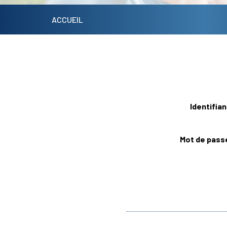
ACCUEIL
Actualités
Identifian
Centre de Culture(s) et de
Connaissances (3C)
Mot de pass
Les 24h de St Jo
Pastorale
Infos pratiques
Restauration