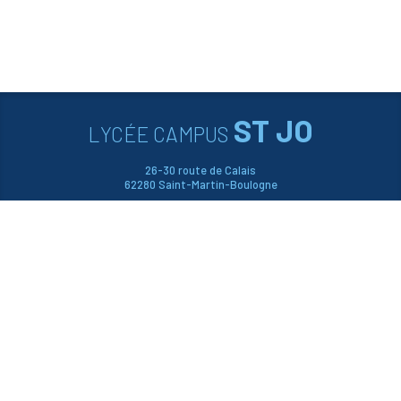
ST JO
LYCÉE CAMPUS
26-30 route de Calais
62280 Saint-Martin-Boulogne
03 21 99 06 99





CONTACTEZ-NOUS