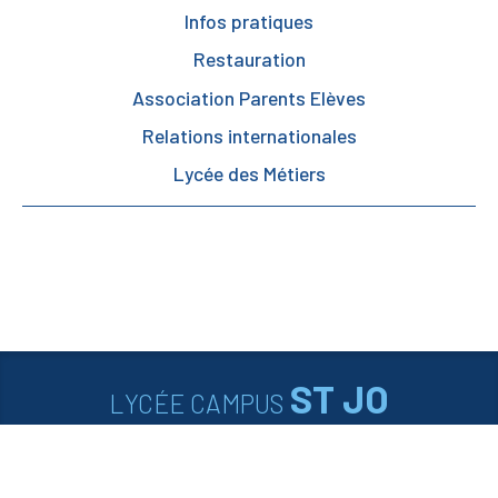
Infos pratiques
Restauration
Association Parents Elèves
Relations internationales
Lycée des Métiers
ST JO
LYCÉE CAMPUS
26-30 route de Calais
62280 Saint-Martin-Boulogne