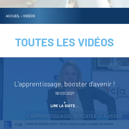
ACCUEIL
›
VIDÉOS
TOUTES LES VIDÉOS
L'apprentissage, booster d'avenir !
18/03/2021
L'APPRENTISSAGE,
LIRE LA SUITE…
BOOSTER
D'AVENIR
!
-