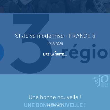
St Jo se modernise - FRANCE 3
11/12/2020
ST
LIRE LA SUITE…
JO
SE
MODERNISE
-
FRANCE
3
-
Une bonne nouvelle !
24/01/2025